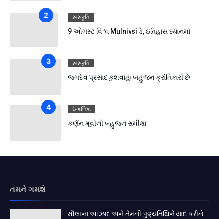
સંસ્કૃતિ
9 ઓગસ્ટ વિશ્વ Mulnivsi ડે, ઇતિહાસ ધ્યાનમાં
સંસ્કૃતિ
જગદેવ પ્રસાદ કુશવાહા બહુજન ક્રાંતિકારી છે
ઇંગલિશ
કર્ણન મૂવીની બહુજન સમીક્ષા
તમને ગમશે
મૌલાના આઝાદ અને તેમની પુણ્યતિથિને યાદ કરીને