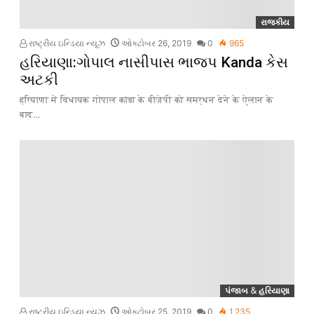
રાજકીય
રાષ્ટ્રીય ઇન્ડિયા ન્યૂઝ
ઓક્ટોબર 26, 2019
0
965
હરિયાણા:ગોપાલ નાસીપાસ ભાજપ Kanda કેસ
અટકી
हरियाणा में विधायक गोपाल कांडा के बीजेपी को समर्थन देने के ऐलान के
बाद
…
પંજાબ & હરિયાણા
રાષ્ટ્રીય ઇન્ડિયા ન્યૂઝ
ઓક્ટોબર 25, 2019
0
1,235