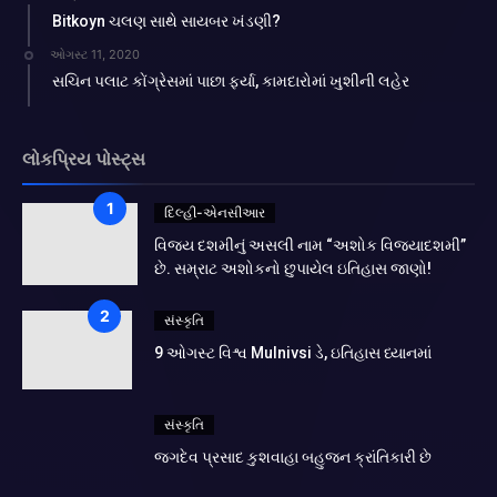
Bitkoyn ચલણ સાથે સાયબર ખંડણી?
ઓગસ્ટ 11, 2020
સચિન પલાટ કોંગ્રેસમાં પાછા ફર્યા, કામદારોમાં ખુશીની લહેર
લોકપ્રિય પોસ્ટ્સ
દિલ્હી-એનસીઆર
વિજય દશમીનું અસલી નામ “અશોક વિજયાદશમી”
છે. સમ્રાટ અશોકનો છુપાયેલ ઇતિહાસ જાણો!
સંસ્કૃતિ
9 ઓગસ્ટ વિશ્વ Mulnivsi ડે, ઇતિહાસ ધ્યાનમાં
સંસ્કૃતિ
જગદેવ પ્રસાદ કુશવાહા બહુજન ક્રાંતિકારી છે