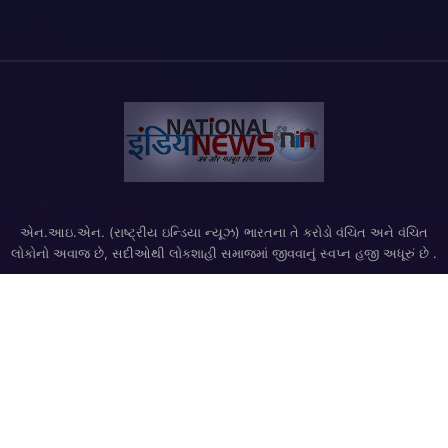
એન.આઇ.એન. (રાષ્ટ્રીય ઇન્ડિયા ન્યૂઝ) ભારતના તે કરોડો વંચિત અને વંચિત
લોકોનો અવાજ છે, સદીઓથી લોકશાહી સમાજમાં જીવવાનું સ્વપ્ન હજી અધૂરું છે .
. ક .પિરાઇટ 2020 - રાષ્ટ્રીય ઇન્ડિયા ન્યૂઝ | દ્વારા ડિઝાઇન અને સંકલ્પના
સર્જન