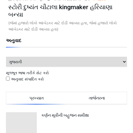
સ્ટોરી દુષ્યંત ચૌટાલા kingmaker હરિયાણા
બન્યા
(જેમાં હજારો લોકો આંબેડકર માટે દોડી આવ્યા હતા, જેમાં હજારો લોકો
આંબેડકર માટે દોડી આવ્યા હતા)
અનુવાદ
મૂળભૂત ભાષા તરીકે સેટ કરો
અનુવાદ સંપાદિત કરો
પ્રખ્યાત
તાજેતરના
કર્ણન મૂવીની બહુજન સમીક્ષા