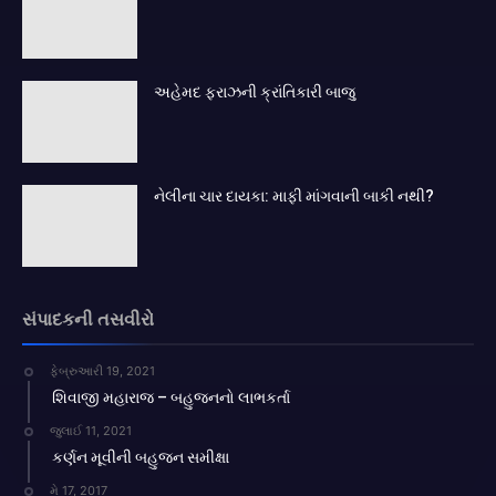
અહેમદ ફરાઝની ક્રાંતિકારી બાજુ
નેલીના ચાર દાયકા: માફી માંગવાની બાકી નથી?
સંપાદકની તસવીરો
ફેબ્રુઆરી 19, 2021
શિવાજી મહારાજ – બહુજનનો લાભકર્તા
જુલાઈ 11, 2021
કર્ણન મૂવીની બહુજન સમીક્ષા
મે 17, 2017