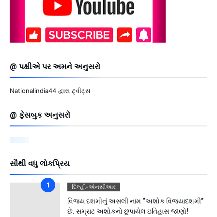
@ પક્ષીએ પર અમને અનુસરો
Nationalindia44 દ્વારા ટ્વીટ્સ
@ ફેસબુક અનુસરો
સૌથી વધુ લોકપ્રિય
દિલ્હી-એનસીઆર
વિજય દશમીનું અસલી નામ “અશોક વિજયાદશમી”
છે. સમ્રાટ અશોકનો છુપાયેલ ઇતિહાસ જાણો!