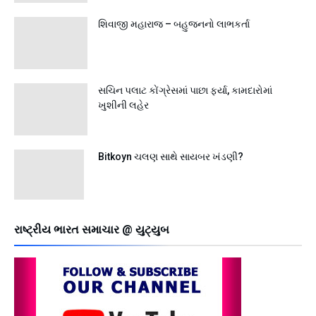
શિવાજી મહારાજ – બહુજનનો લાભકર્તા
સચિન પલાટ કોંગ્રેસમાં પાછા ફર્યા, કામદારોમાં
ખુશીની લહેર
Bitkoyn ચલણ સાથે સાયબર ખંડણી?
રાષ્ટ્રીય ભારત સમાચાર @ યુટ્યુબ