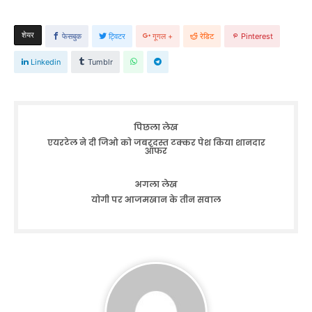
शेयर
फेसबुक
ट्विटर
गूगल +
रेडिट
Pinterest
Linkedin
Tumblr
पिछला लेख
एयरटेल ने दी जिओ को जबरदस्त टक्कर पेश किया शानदार
ऑफर
अगला लेख
योगी पर आजमखान के तीन सवाल